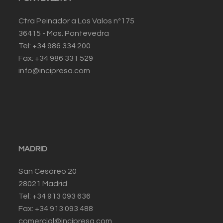
Ctra Peinador a Los Valos nº175
36415 - Mos. Pontevedra
Tel: +34 986 334 200
Fax: +34 986 331 529
info@incipresa.com
MADRID
San Cesáreo 20
28021 Madrid
Tel: +34 913 093 636
Fax: +34 913 093 488
comercial@incipresa.com