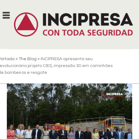
Skip
to
content
Portada
»
The Blog
»
INCIPRESA apresenta seu
revolucionário projeto CIES, impressão 3D em caminhões
de bombeiros e resgate