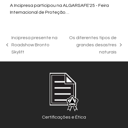
A Incipresa participou na ALGARSAFE'25 - Feira
Internacional de Proteção…
Incipresa presente na
Os diferentes tipos de
Roadshow Bronto
grandes desastres
previous
next
Skylift
naturais
post:
post:
Certificações e Ética