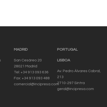
MADRID
PORTUGAL
s
San Cesáreo 20
LISBOA
28021 Madrid
Av. Pedro Álvares Cabral,
Tel: +34 913 093 636
213
Fax: +34 913 093 488
2710-297 Sintra
comercial@incipresa.com
geral@incipresa.com