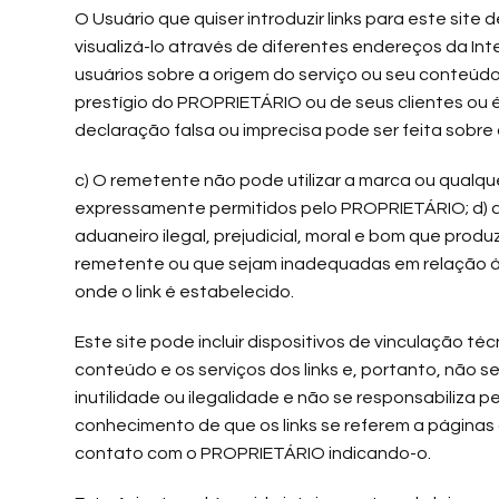
O Usuário que quiser introduzir links para este sit
visualizá-lo através de diferentes endereços da In
usuários sobre a origem do serviço ou seu conteúdo
prestígio do PROPRIETÁRIO ou de seus clientes ou é 
declaração falsa ou imprecisa pode ser feita sobre
c) O remetente não pode utilizar a marca ou qualqu
expressamente permitidos pelo PROPRIETÁRIO; d) a 
aduaneiro ilegal, prejudicial, moral e bom que pro
remetente ou que sejam inadequadas em relação à a
onde o link é estabelecido.
Este site pode incluir dispositivos de vinculação 
conteúdo e os serviços dos links e, portanto, não s
inutilidade ou ilegalidade e não se responsabiliza 
conhecimento de que os links se referem a páginas c
contato com o PROPRIETÁRIO indicando-o.