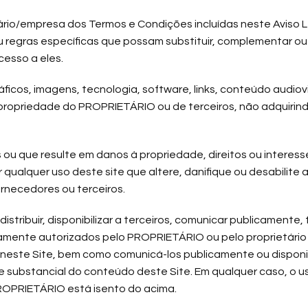
rio/empresa dos Termos e Condições incluídas neste Aviso Le
u regras específicas que possam substituir, complementar o
cesso a eles.
áficos, imagens, tecnologia, software, links, conteúdo audiovi
 propriedade do PROPRIETÁRIO ou de terceiros, não adquirindo
ns ou que resulte em danos à propriedade, direitos ou intere
 qualquer uso deste site que altere, danifique ou desabilite
rnecedores ou terceiros.
, distribuir, disponibilizar a terceiros, comunicar publicament
ente autorizados pelo PROPRIETÁRIO ou pelo proprietário de
neste Site, bem como comunicá-los publicamente ou disponibi
arte substancial do conteúdo deste Site. Em qualquer caso, 
OPRIETÁRIO está isento do acima.