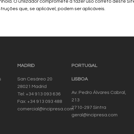
anhola. O utilizador compromete a fazer uso correto deste Si
ruções que, se aplicável, podem ser aplicáveis.
MADRID
PORTUGAL
s
San Cesáreo 20
LISBOA
28021 Madrid
Av. Pedro Álvares Cabral,
Tel: +34 913 093 636
213
Fax: +34 913 093 488
2710-297 Sintra
comercial@incipresa.com
geral@incipresa.com