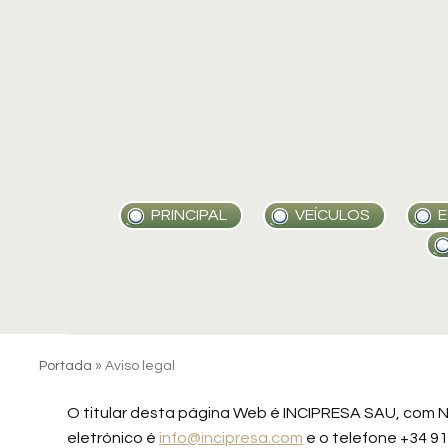
Skip
to
content
PRINCIPAL
VEÍCULOS
E
Portada
»
Aviso legal
O titular desta página Web é INCIPRESA SAU, com NIF
eletrónico é
info@incipresa.com
e o telefone +34 91