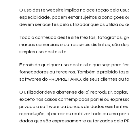
O uso deste website implica na aceitação pelo usuá
especialidade, podem estar sujeitos a condições o
devem ser aceites pelo utilizador que os utiliza ou a
Todo o conteúdo deste site (textos, fotografias, gr
marcas comerciais e outros sinais distintos, são de
simples uso deste site.
É proibido qualquer uso deste site que seja para fi
fornecedores ou terceiros. Também é proibido fazer
softwares do PROPRIETÁRIO, de seus clientes ou fo
O utilizador deve abster-se de: a) reproduzir, copiar
exceto nos casos contemplados por lei ou expressam
privado o software ou bancos de dados existentes 
reprodução; c) extrair ou reutilizar toda ou uma p
dados que são expressamente autorizados pelo PR