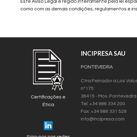
Este Aviso Legal é regido inteiramente pela lei esp
como com as demais condições, regulamentos e inst
INCIPRESA SAU
PONTEVEDRA
Ctra Peinador a Los Valo
nº175
36415 - Mos. Pontevedra
Certificações e
Tel: +34 986 334 200
Ética
Fax: +34 986 331 529
info@incipresa.com
Siga-nos nas redes