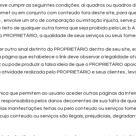
e deve cumprir as seguintes condições: a) quadros ou quadros
ternet ou em conjunto com conteúdo fora deste site, para que
 , envolve um ato de comparação ou imitação injusta, serve 
feito de qualquer outra forma que seja proibido pela Lei; b A 
 o PROPRIETÁRIO, a qualidade de seus serviços ou seus fornec
er outro sinal distinto do PROPRIETÁRIO dentro de seu site, 
página que estabelece o link deve observar a legalidade atu
duz ou pode produzir a falsa ideia de que o PROPRIETÁRIO apo
tividade realizada pelo PROPRIETÁRIO e seus clientes , lev
técnica que permitem ao usuário aceder outras páginas da Int
e responsabiliza pelos danos decorrentes de sua falta de qual
pelas manifestações feitas ou pelo conteúdo ou serviços forne
ujo conteúdo ou serviços são ilegais, prejudiciais, degradant