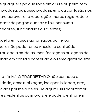
 de qualquer tipo que rodeiam o Site ou permitem
 produza, ou possa produzir, erro ou confusão nos
para aproveitar a reputação, marca registrada e
partir da página que faz o link, nenhuma
edores, funcionários ou clientes;
exceto em casos autorizados por lei ou
al e não pode ter ou vincular a conteúdo
ia ou apoia as ideias, manifestações ou ações do
ando em conta o conteúdo e o tema geral do site
ernet (links). O PROPRIETÁRIO não conhece o
idade, desatualização, indisponibilidade, erro,
cidos por meio deles. Se algum utilizador tomar
es, violentos ou imorais, ele poderá entrar em