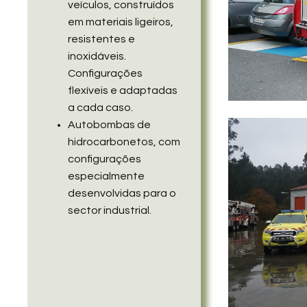
veículos, construídos
em materiais ligeiros,
resistentes e
inoxidáveis.
Configurações
flexíveis e adaptadas
a cada caso.
Autobombas de
hidrocarbonetos, com
configurações
especialmente
desenvolvidas para o
sector industrial.