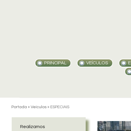
Skip
to
content
PRINCIPAL
VEÍCULOS
E
Portada
»
Veículos
»
ESPECIAIS
Realizamos