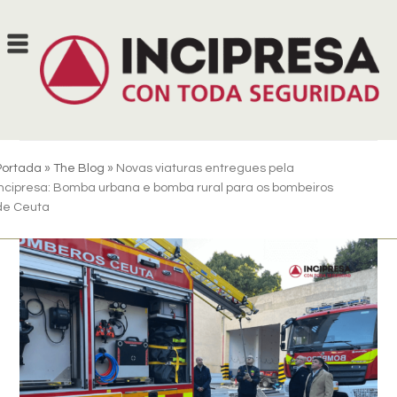
Skip
to
content
Portada
»
The Blog
»
Novas viaturas entregues pela
Incipresa: Bomba urbana e bomba rural para os bombeiros
de Ceuta