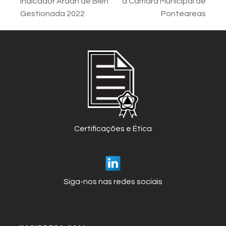
previous
next
indicador Ardán de Bien
à Câmara Municipal de
post:
post:
Gestionada 2022
Ponteareas
Certificações e Ética
Siga-nos nas redes sociais