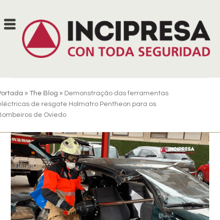
Skip
to
content
Portada
»
The Blog
»
Demonstração das ferramentas
eléctricas de resgate Holmatro Pentheon para os
Bombeiros de Oviedo