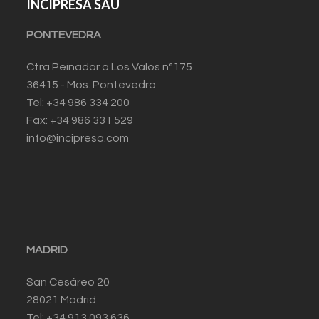
INCIPRESA SAU
PONTEVEDRA
Ctra Peinador a Los Valos nº175
36415 - Mos. Pontevedra
Tel: +34 986 334 200
Fax: +34 986 331 529
info@incipresa.com
MADRID
San Cesáreo 20
28021 Madrid
Tel: +34 913 093 636