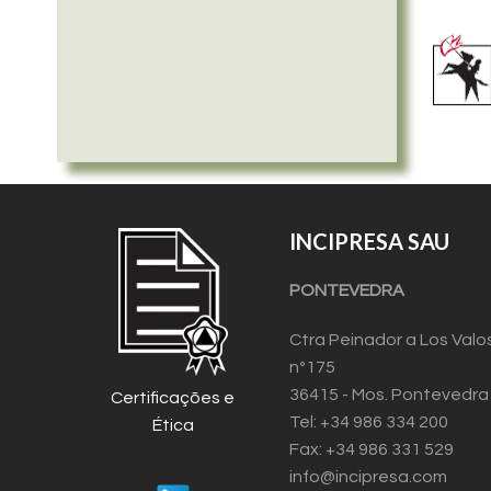
INCIPRESA SAU
PONTEVEDRA
Ctra Peinador a Los Valo
nº175
36415 - Mos. Pontevedra
Certificações e
Tel: +34 986 334 200
Ética
Fax: +34 986 331 529
info@incipresa.com