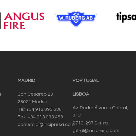
MADRID
PORTUGAL
s
San Cesáreo 20
LISBOA
28021 Madrid
Av. Pedro Álvares Cabral,
Tel: +34 913 093 636
213
Fax: +34 913 093 488
2710-297 Sintra
comercial@incipresa.com
geral@incipresa.com