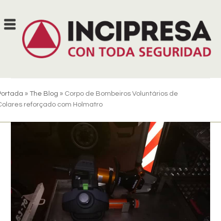
Skip
to
content
Portada
»
The Blog
»
Corpo de Bombeiros Voluntários de
Colares reforçado com Holmatro