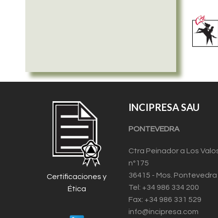
INCIPRESA SAU
PONTEVEDRA
Ctra Peinador a Los Valo
nº175
36415 - Mos. Pontevedra
Certificaciones y
Tel: +34 986 334 200
Ética
Fax: +34 986 331 529
info@incipresa.com