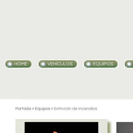
Skip
to
content
HOME
VEHÍCULOS
EQUIPOS
Portada
»
Equipos
»
Extinción de incendios