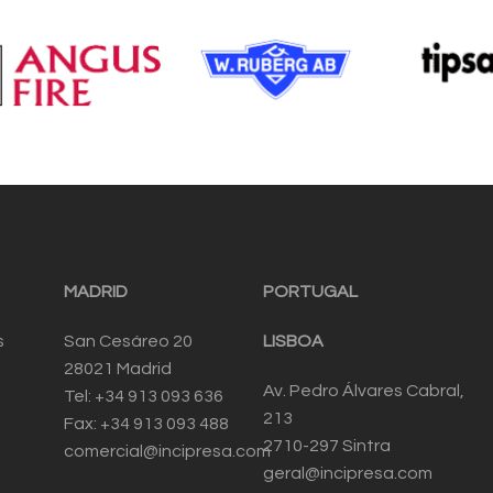
MADRID
PORTUGAL
s
San Cesáreo 20
LISBOA
28021 Madrid
Av. Pedro Álvares Cabral,
Tel: +34 913 093 636
213
Fax: +34 913 093 488
2710-297 Sintra
comercial@incipresa.com
geral@incipresa.com