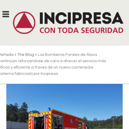
Skip
to
content
Portada
»
The Blog
»
Los Bomberos Forales de Álava
continúan reforzándose de cara a ofrecer el servicio más
eficaz y eficiente a través de un nuevo contenedor
cisterna fabricado por Incipresa.