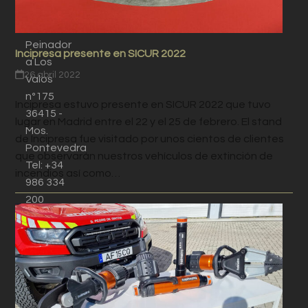
Ctra
Peinador
Incipresa presente en SICUR 2022
a Los
26 abril 2022
Valos
nº175
Incipresa estuvo presente en SICUR 2022 que tuvo
36415 -
lugar en Madrid entre el 22 y el 25 de febrero. El stand
Mos.
de Incipresa fue visitado por unos cientos de clientes
Pontevedra
que observarán nuestros vehículos de extinción de
Tel: +34
incendios así como…
986 334
200
Fax: +34
986 331
529
info@incipresa.com