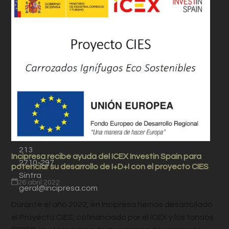
PORTUGAL
LISBOA
Av. Pedro
Álvares
Cabral,
213
Incipresa recibe ayuda del ICEX Investin Spain para
2710-297
potenciar su desarrollo de I+D+I con el proyecto CIES
Sintra
26 abril 2022
geral@incipresa.com
Durante el año 2022, en Incipresa hemos desarrollado
el Proyecto CIES, cofinanciado por el ICEX y los fondos