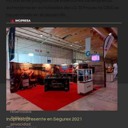
FEDER en el programa de inversiones de empresas
extranjeras en actividades de I+D. El Proyecto CIES se
ha centrado en el desarrollo…
© Copyright -
Incipresa 2026
- todos los
derechos
reservados
Política de
Incipresa presente en Segurex 2021
privacidad
21 enero 2022