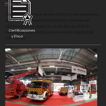
8 julio 2022
Incipresa presente en el reto EIP2022 Incipresa estuvo
presente en el desafío EIP2022 que tuvo lugar en
Vendas entre los días 8, 9 y 10 de abril de 2022. El
Certificaciones
evento fue organizado por el comando regional de
y Ética
Alentejo de…
Síguenos
en RRSS
INCIPRE
SA SAU
PONTEVEDRA