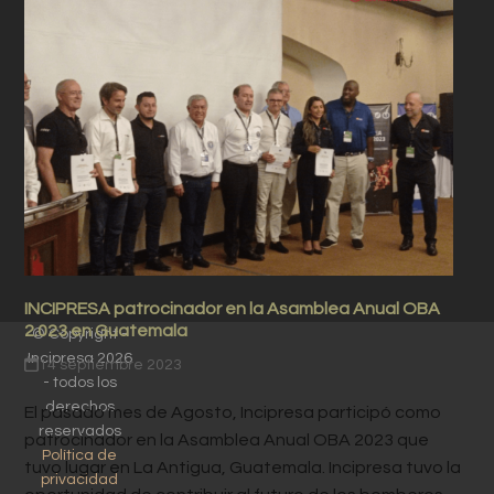
INCIPRESA patrocinador en la Asamblea Anual OBA
2.023 en Guatemala
© Copyright -
Incipresa 2026
14 septiembre 2023
- todos los
derechos
El pasado mes de Agosto, Incipresa participó como
reservados
patrocinador en la Asamblea Anual OBA 2023 que
Política de
tuvo lugar en La Antigua, Guatemala. Incipresa tuvo la
privacidad